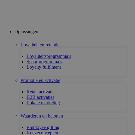
Ga
naar
de
inhoud
Oplossingen
Loyaliteit en retentie
Loyaliteitsprogramma’s
Spaarprogramma’s
Loyalty fulfilment
Promotie en activatie
Retail activatie
B2B activaties
Lokale marketing
Waarderen en belonen
Employee gifting
Keuzeconcepten