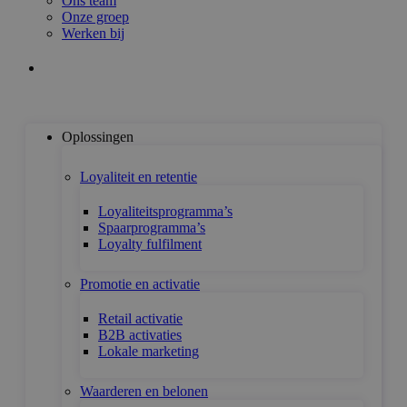
Ons team
Onze groep
Werken bij
Plan een adviesgesprek
Oplossingen
Loyaliteit en retentie
Loyaliteitsprogramma’s
Spaarprogramma’s
Loyalty fulfilment
Promotie en activatie
Retail activatie
B2B activaties
Lokale marketing
Waarderen en belonen