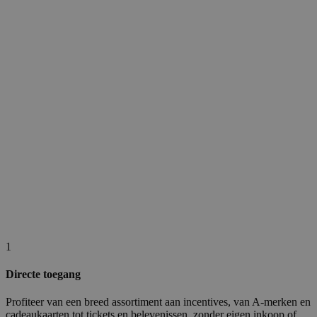
1
Directe toegang
Profiteer van een breed assortiment aan incentives, van A-merken en
cadeaukaarten tot tickets en belevenissen, zonder eigen inkoop of